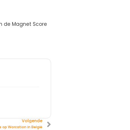
dan de Magnet Score
Volgende
s op Worcation in België