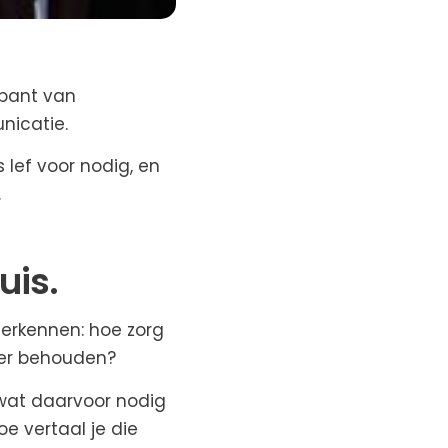
abant van
nicatie.
 lef voor nodig, en
.
uis.
herkennen: hoe zorg
ier behouden?
wat daarvoor nodig
e vertaal je die