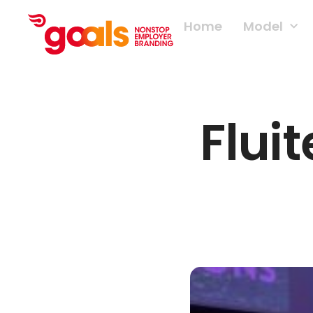
Home
Model
Flui