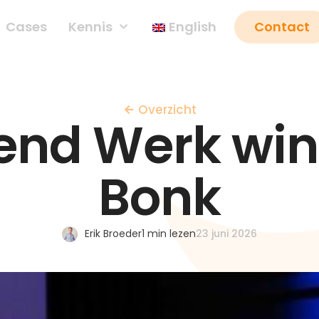
Cases
Kennis
English
Contact
Overzicht
tend Werk wi
Bonk
Erik Broeder
1 min lezen
23 juni 2026