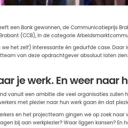
heeft een Bonk gewonnen, de Communicatieprijs Br
rabant (CCB), in de categorie Arbeidsmarktcommu
n we het zelf) interessante én gedurfde case. Daar is
ctteam van deze opdrachtgever absoluut laten zien
aar je werk. En weer naar h
nd vanuit een ambitie die veel organisaties zullen 
erkers met plezier naar hun werk gaan én dat plez
ers en het projectteam gingen we op zoek naar 
ragen bij aan werkplezier? Waar liggen kansen? En ho