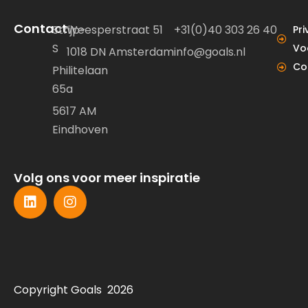
Contact
Strijp-
Weesperstraat 51
+31(0)40 303 26 40
Pri
S
Vo
1018 DN Amsterdam
info@goals.nl
Co
Philitelaan
65a
5617 AM
Eindhoven
Volg ons voor meer inspiratie
Copyright Goals 2026