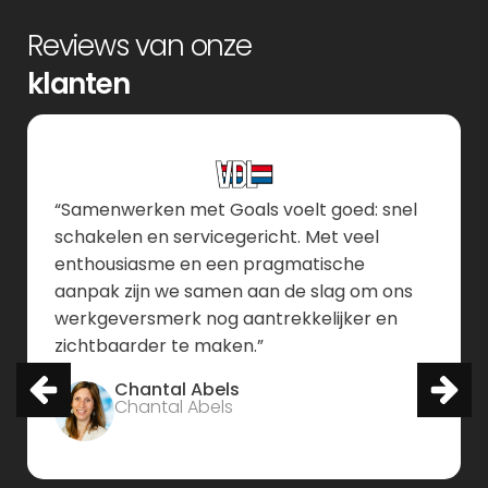
Reviews van onze
klanten
“De samenwerking met Goals voelt heel
“Samenwerken met Goals voelt goed: snel
prettig en laagdrempelig, dankzij de korte
schakelen en servicegericht. Met veel
communicatielijnen en hun persoonlijke
enthousiasme en een pragmatische
aanpak. Ze denken creatief mee en bieden
aanpak zijn we samen aan de slag om ons
effectieve oplossingen die we zelf niet
werkgeversmerk nog aantrekkelijker en
hadden kunnen bedenken. Hun effectieve
zichtbaarder te maken.”
werkwijze, gebaseerd op visie en
Chantal Abels
betrokkenheid, garandeert dat we samen
Chantal Abels
van idee naar een onderscheidende
uitwerking gaan. Dit heeft geresulteerd in
een employer brand dat perfect bij ons