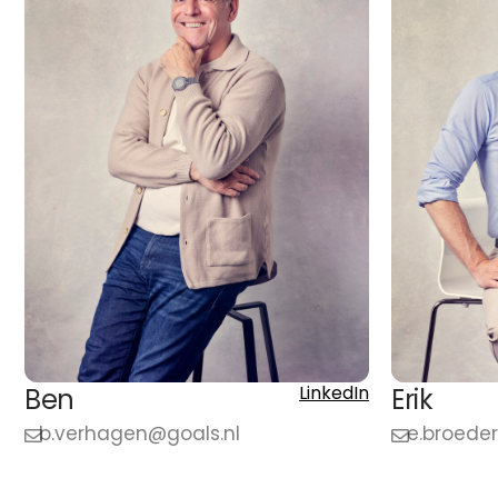
LinkedIn
Ben
Erik
b.verhagen@goals.nl
e.broede