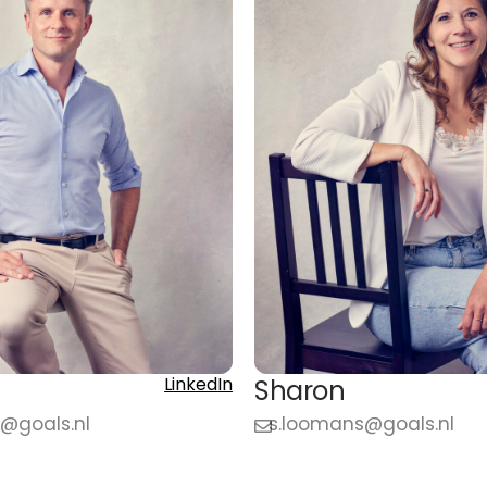
LinkedIn
Sharon
r@goals.nl
s.loomans@goals.nl