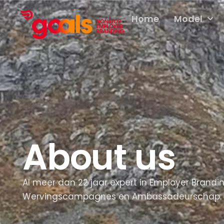
Home
Model
About us
Al meer dan 22 jaar expert in Employer Brandi
Wervingscampagnes en Ambassadeurschap.