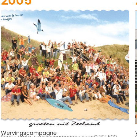
2005
Wervingscampagne
Eerste grote wervingscampagne voor G4S 1.500